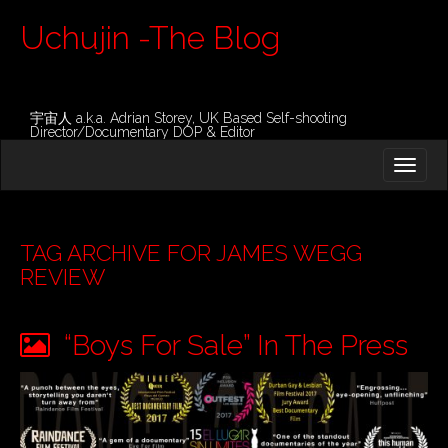
Uchujin -The Blog
宇宙人 a.k.a. Adrian Storey, UK Based Self-shooting
Director/Documentary DOP & Editor
M
S
K
A
I
I
P
T
N
O
TAG ARCHIVE FOR JAMES WEGG
M
C
REVIEW
O
E
N
N
T
“Boys For Sale” In The Press
E
U
N
T