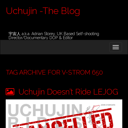
Uchujin -The Blog
宇宙人 a.k.a. Adrian Storey, UK Based Self-shooting
Director/Documentary DOP & Editor
M
S
K
A
I
I
P
T
N
O
TAG ARCHIVE FOR V-STROM 650
M
C
O
E
N
Uchujin Doesn’t Ride LEJOG
N
T
E
U
N
T